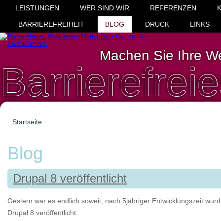
LEISTUNGEN
WER SIND WIR
REFERENZEN
BARRIEREFREIHEIT
BLOG
DRUCK
LINKS
Machen Sie Ihre We
Barrierefre
Startseite
Sie sind hier
Blog
Drupal 8 veröffentlicht
Gestern war es endlich soweit, nach 5jähriger Entwicklungszeit wur
Drupal 8 veröffentlicht.